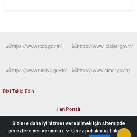
Bizi Takip Edin
İlan Portalı
Sizlere daha iyi hizmet verebilmek için sitemizde
Cebrail Mah. 10 Aralık Cad. No : 24/1 Kastamonu/Türkiye
çerezlere yer veriyoruz
🍪 Çerez politikamız hakkında
+90 (366) 214 11 22 (Santral)