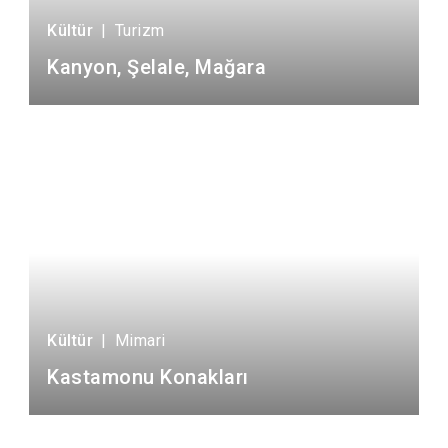
Sanat
1
Tarih
1
Tarım
1
Turizm
3
Kültür
|
Turizm
Kanyon, Şelale, Mağara
Kültür
|
Mimari
Kastamonu Konakları