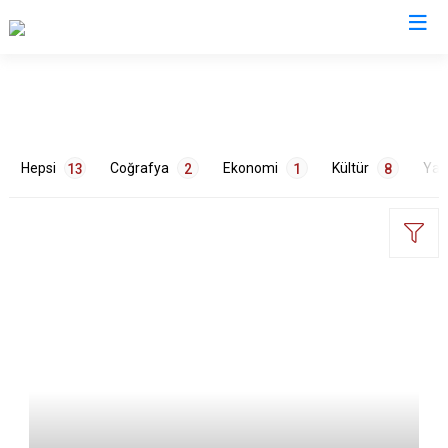
Valilikler
Hepsi
Coğrafya
Ekonomi
Kültür
Ya
13
2
1
8
ETİKETLER
Değerlerimiz
1
Doğa
2
Eğlence
1
Gelenekler
1
Mimari
1
Mutfak
1