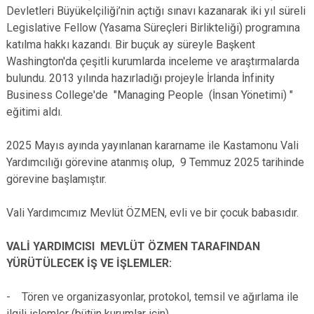
Devletleri Büyükelçiliği’nin açtığı sınavı kazanarak iki yıl süreli
Legislative Fellow (Yasama Süreçleri Birlikteliği) programına
katılma hakkı kazandı. Bir buçuk ay süreyle Başkent
Washington'da çeşitli kurumlarda inceleme ve araştırmalarda
bulundu. 2013 yılında hazırladığı projeyle İrlanda İnfinity
Business College'de "Managing People (İnsan Yönetimi) "
eğitimi aldı.
2025 Mayıs ayında yayınlanan kararname ile Kastamonu Vali
Yardımcılığı görevine atanmış olup, 9 Temmuz 2025 tarihinde
görevine başlamıştır.
Vali Yardımcımız Mevlüt ÖZMEN, evli ve bir çocuk babasıdır.
VALİ YARDIMCISI MEVLÜT ÖZMEN TARAFINDAN
YÜRÜTÜLECEK İŞ VE İŞLEMLER:
- Tören ve organizasyonlar, protokol, temsil ve ağırlama ile
ilgili işlemler (bütün kurumlar için)