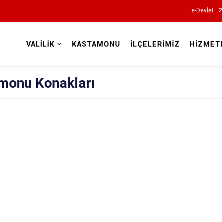
e-Devlet
VALİLİK
KASTAMONU
İLÇELERİMİZ
HİZMET
Valilikler
monu Konakları