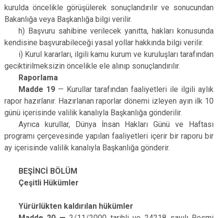
kurulda öncelikle görüşülerek sonuçlandırılır ve sonucundan
Bakanlığa veya Başkanlığa bilgi verilir.
h) Başvuru sahibine verilecek yanıtta, hakları konusunda
kendisine başvurabileceği yasal yollar hakkında bilgi verilir.
i) Kurul kararları, ilgili kamu kurum ve kuruluşları tarafından
geciktirilmeksizin öncelikle ele alınıp sonuçlandırılır.
Raporlama
Madde 19
— Kurullar tarafından faaliyetleri ile ilgili aylık
rapor hazırlanır. Hazırlanan raporlar dönemi izleyen ayın ilk 10
günü içerisinde valilik kanalıyla Başkanlığa gönderilir.
Ayrıca kurullar, Dünya İnsan Hakları Günü ve Haftası
programı çerçevesinde yapılan faaliyetleri içerir bir raporu bir
ay içerisinde valilik kanalıyla Başkanlığa gönderir.
BEŞİNCİ BÖLÜM
Çeşitli Hükümler
Yürürlükten kaldırılan hükümler
Madde 20 —
2/11/2000 tarihli ve 24218 sayılı Resmi