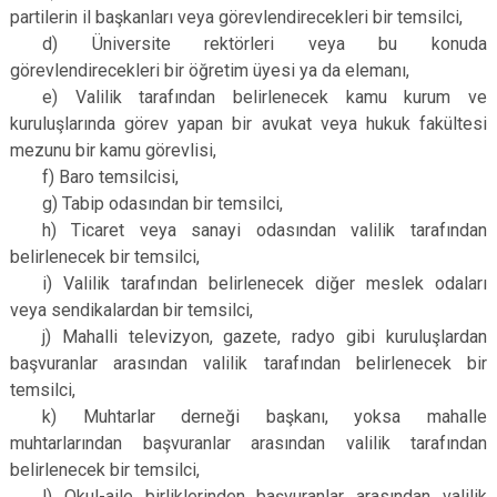
partilerin il başkanları veya görevlendirecekleri bir temsilci,
d) Üniversite rektörleri veya bu konuda
görevlendirecekleri bir öğretim üyesi ya da elemanı,
e) Valilik tarafından belirlenecek kamu kurum ve
kuruluşlarında görev yapan bir avukat veya hukuk fakültesi
mezunu bir kamu görevlisi,
f) Baro temsilcisi,
g) Tabip odasından bir temsilci,
h) Ticaret veya sanayi odasından valilik tarafından
belirlenecek bir temsilci,
i) Valilik tarafından belirlenecek diğer meslek odaları
veya sendikalardan bir temsilci,
j) Mahalli televizyon, gazete, radyo gibi kuruluşlardan
başvuranlar arasından valilik tarafından belirlenecek bir
temsilci,
k) Muhtarlar derneği başkanı, yoksa mahalle
muhtarlarından başvuranlar arasından valilik tarafından
belirlenecek bir temsilci,
l) Okul-aile birliklerinden başvuranlar arasından valilik